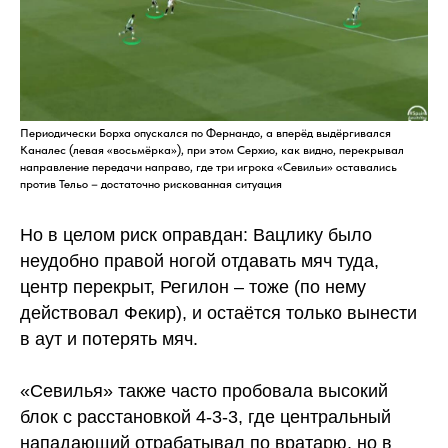
Периодически Борха опускался по Фернандо, а вперёд выдёргивался
Каналес (левая «восьмёрка»), при этом Серхио, как видно, перекрывал
направление передачи направо, где три игрока «Севильи» оставались
против Тельо – достаточно рискованная ситуация
Но в целом риск оправдан: Вацлику было
неудобно правой ногой отдавать мяч туда,
центр перекрыт, Регилон – тоже (по нему
действовал Фекир), и остаётся только вынести
в аут и потерять мяч.
«Севилья» также часто пробовала высокий
блок с расстановкой 4-3-3, где центральный
нападающий отрабатывал по вратарю, но в