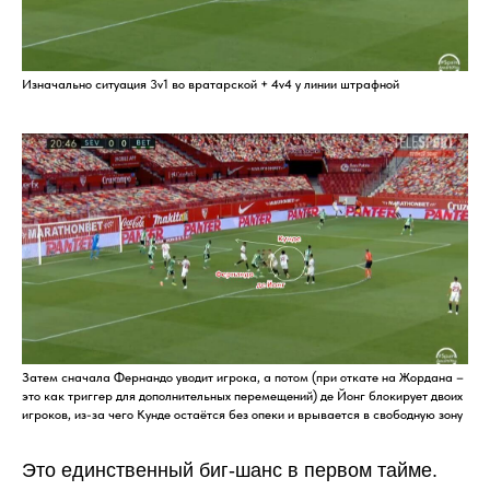
Изначально ситуация 3v1 во вратарской + 4v4 у линии штрафной
Затем сначала Фернандо уводит игрока, а потом (при откате на Жордана –
это как триггер для дополнительных перемещений) де Йонг блокирует двоих
игроков, из-за чего Кунде остаётся без опеки и врывается в свободную зону
Это единственный биг-шанс в первом тайме.