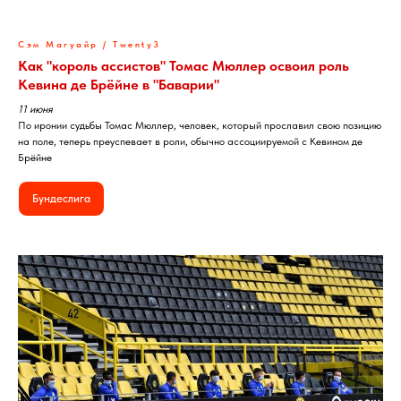
Сэм Магуайр / Twenty3
Как "король ассистов" Томас Мюллер освоил роль
Кевина де Брёйне в "Баварии"
11 июня
По иронии судьбы Томас Мюллер, человек, который прославил свою позицию
на поле, теперь преуспевает в роли, обычно ассоциируемой с Кевином де
Брёйне
Бундеслига