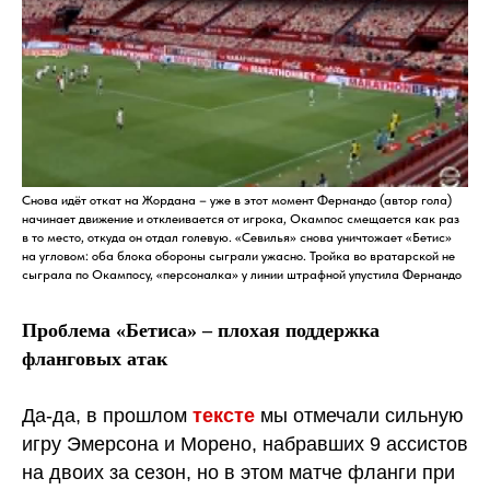
Снова идёт откат на Жордана – уже в этот момент Фернандо (автор гола)
начинает движение и отклеивается от игрока, Окампос смещается как раз
в то место, откуда он отдал голевую. «Севилья» снова уничтожает «Бетис»
на угловом: оба блока обороны сыграли ужасно. Тройка во вратарской не
сыграла по Окампосу, «персоналка» у линии штрафной упустила Фернандо
Проблема «Бетиса» – плохая поддержка
фланговых атак
Да-да, в прошлом
тексте
мы отмечали сильную
игру Эмерсона и Морено, набравших 9 ассистов
на двоих за сезон, но в этом матче фланги при