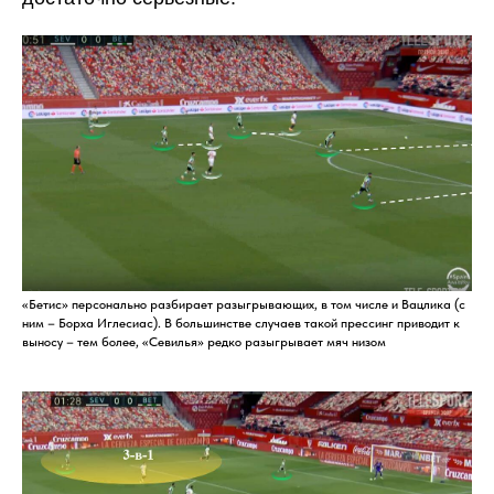
«Бетис» персонально разбирает разыгрывающих, в том числе и Вацлика (с
ним – Борха Иглесиас). В большинстве случаев такой прессинг приводит к
выносу – тем более, «Севилья» редко разыгрывает мяч низом