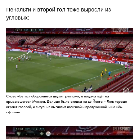
Пенальти и второй гол тоже выросли из
угловых:
Снова «Бетис» обороняется двумя группами, а подача идёт на
врывающегося Мунира. Дальше была скидка на де Йонга – Люк хорошо
играет головой, и ситуация выглядит логичной и продуманной, и на нём
сфолили