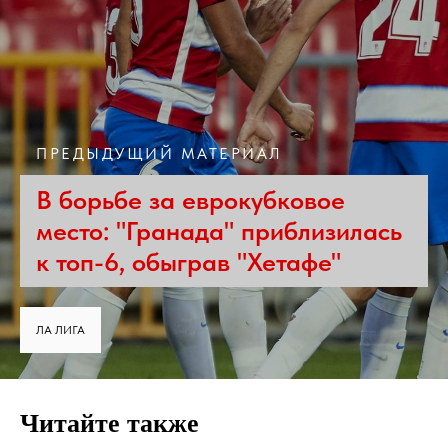
ПРЕДЫДУЩИЙ МАТЕРИАЛ
В борьбе за еврокубковое
место: "Гранада" приблизилась
к топ-6, обыграв "Хетафе"
ЛА ЛИГА
Читайте также