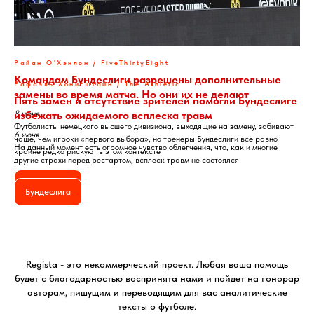
Райан О'Хэнлон / FiveThirtyEight
Командам Бундеслиги разрешены дополнительные
Рафаэль Хонигштайн / The Athletic
замены во время матча. Но они их не делают
Пять замен и отсутствие зрителей помогли Бундеслиге
избежать ожидаемого всплеска травм
8 июня
Футболисты немецкого высшего дивизиона, выходящие на замену, забивают
6 июня
чаще, чем игроки «первого выбора», но тренеры Бундеслиги всё равно
На данный момент есть огромное чувство облегчения, что, как и многие
крайне редко рискуют в этом контексте
другие страхи перед рестартом, всплеск травм не состоялся
Бундеслига
Бундеслига
Regista - это некоммерческий проект. Любая ваша помощь
будет с благодарностью воспринята нами и пойдет на гонорар
авторам, пишущим и переводящим для вас аналитические
тексты о футболе.